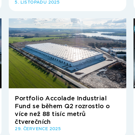
5. LISTOPADU 2025
Portfolio Accolade Industrial
Fund se během Q2 rozrostlo o
více než 88 tisíc metrů
čtverečních
29. ČERVENCE 2025