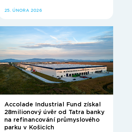
25. ÚNORA 2026
Accolade Industrial Fund získal
28milionový úvěr od Tatra banky
na refinancování průmyslového
parku v Košicích