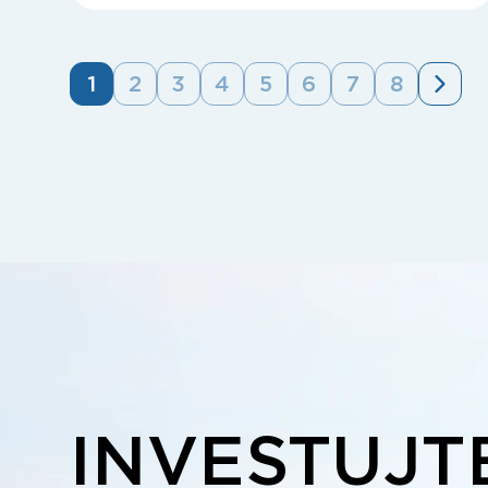
1
2
3
4
5
6
7
8
INVESTUJT