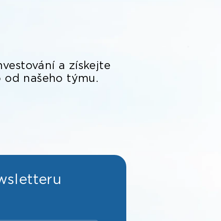
nvestování a získejte
o od našeho týmu.
wsletteru