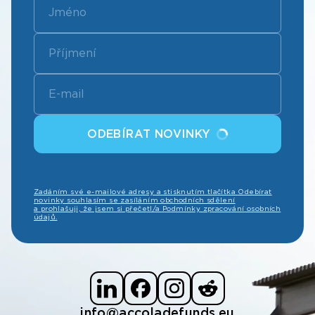
ODEBÍRAT NOVINKY
Zadáním své e-mailové adresy a stisknutím tlačítka Odebírat
novinky souhlasím se zasíláním obchodních sdělení
a prohlašuji, že jsem si přečetl/a Podmínky zpracování osobních
údajů.
info@accoladefunds.eu