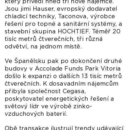
který přivedl hned tři nové nájemce.
Jsou jimi Hauser, evropský dodavatel
chladicí techniky, Taconova, výrobce
řešení pro topné a sanitární systémy, a
stavební skupina HOCHTIEF. Téměř 20
tisíc metrů čtverečních, tři různá
odvětví, na jednom místě.
Ve Španělsku pak po dokončení druhé
budovy v Accolade Funds Park Vitoria
došlo k expanzi o dalších 13 tisíc metrů
čtverečních. K dosavadním nájemcům
přibyla společnost Cegasa,
poskytovatel energetických řešení a
světový lídr ve výrobě zinko-
vzduchových baterií.
Obě transakce ilustrují trendy udávající