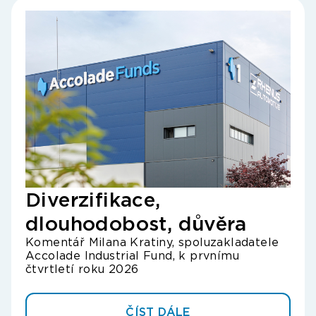
Diverzifikace,
Oh
dlouhodobost, důvěra
rů
Komentář Milana Kratiny, spoluzakladatele
ča
Accolade Industrial Fund, k prvnímu
Kome
čtvrtletí roku 2026
Acco
ČÍST DÁLE