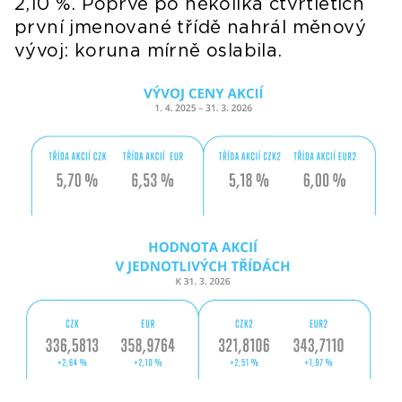
2,10 %. Poprvé po několika čtvrtletích
první jmenované třídě nahrál měnový
vývoj: koruna mírně oslabila.