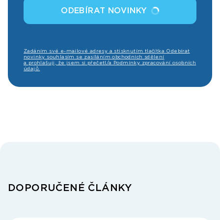
ODEBÍRAT NOVINKY
Zadáním své e-mailové adresy a stisknutím tlačítka Odebírat
novinky souhlasím se zasíláním obchodních sdělení
a prohlašuji, že jsem si přečetl/a Podmínky zpracování osobních
údajů.
DOPORUČENÉ ČLÁNKY