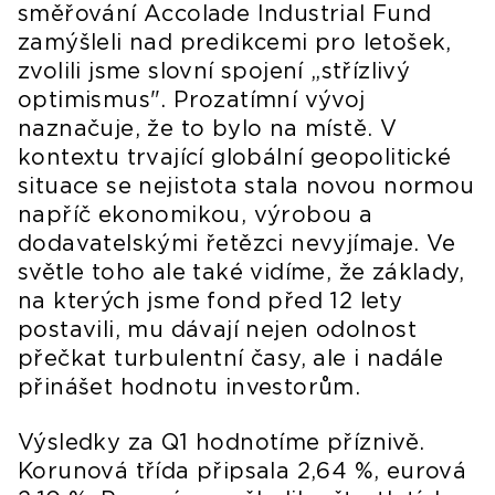
směřování Accolade Industrial Fund
zamýšleli nad predikcemi pro letošek,
zvolili jsme slovní spojení „střízlivý
optimismus". Prozatímní vývoj
naznačuje, že to bylo na místě. V
kontextu trvající globální geopolitické
situace se nejistota stala novou normou
napříč ekonomikou, výrobou a
dodavatelskými řetězci nevyjímaje. Ve
světle toho ale také vidíme, že základy,
na kterých jsme fond před 12 lety
postavili, mu dávají nejen odolnost
přečkat turbulentní časy, ale i nadále
přinášet hodnotu investorům.
Výsledky za Q1 hodnotíme příznivě.
Korunová třída připsala 2,64 %, eurová