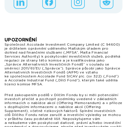
UPOZORNĚNÍ
Společnost Accolade Investment Company Limited (C 94600)
je držitelem oprávnění uděleného Maltským úřadem pro
dohled nad finančními službami („MFSA“, Malta Financial
Services Authority) k poskytování investičních služeb, podléhá
regulaci ze strany této komise a je kvalifikována jako
„Správce Alternativních Investičních Fondů“ v souladu se
směrnicí 2011/61/EU („Správce“). Správce působí jako Správce
Alternativních Investičních Fondů (AIFM) ve vztahu
ke společnostem Accolade Fund SICAV plc. (sv 322) („Fond“)
a Accolade Industrial Fund („Dílčí Fond“), kterým také udělila
licenci komise MFSA.
Před zakoupením podílů v Dílčím Fondu by si měli potenciální
investoři přečíst a pochopit podmínky uvedené v základních
informacích o nabídce akcií (Offering Memorandum) a v příloze
s doplňujícími informacemi o nabídce akcií (Offering
Supplement), včetně rizikových faktorů. Splnění investičních
cílů Dílčího Fondu nelze zaručit a investiční výsledky se mohou
v průběhu času podstatně lišit. Neposkytujeme vám
a nebudeme vám poskytovat daňové, právní a/nebo investiční
poradenství a doporučujeme, abyste před investováním využili