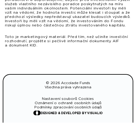
služeb vlastního nezávislého poradce poskytnutých na míru
vašim individuálním okolnostem. Potenciální investoři by měli
vzít na vědomí, že hodnota investic může klesat i stoupat a že
předchozí výsledky nepředstavují ukazatel budoucích výsledků.
Investoři by měli vzít na vědomí, že investováním do Fondu
riskují úplnou nebo částečnou ztrátu investovaného kapitálu.
Toto je marketingový materiál. Před tím, než učiníte investiční
rozhodnutí, projděte si pečlivě informační dokumenty AIF
a dokument KID.
© 2026 Accolade Funds
Všechna práva vyhrazena
Nastavení souborů Cookies
Oznámení o ochraně osobních údajů
Podmínky zpracování osobních údajů
DESIGNED & DEVELOPED BY VISUALIO