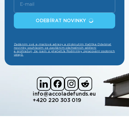
ODEBÍRAT NOVINKY
Zadáním své e-mailové adresy a stisknutím tlačítka Odebírat
novinky souhlasím se zasíláním obchodních sdělení
a prohlašuji, že jsem si přečetl/a Podmínky zpracování osobních
údajů.
info@accoladefunds.eu
+420 220 303 019