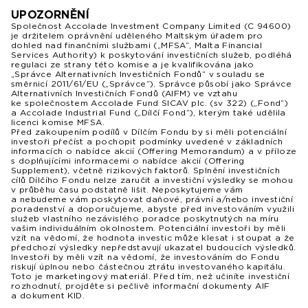
UPOZORNĚNÍ
Společnost Accolade Investment Company Limited (C 94600)
je držitelem oprávnění uděleného Maltským úřadem pro
dohled nad finančními službami („MFSA“, Malta Financial
Services Authority) k poskytování investičních služeb, podléhá
regulaci ze strany této komise a je kvalifikována jako
„Správce Alternativních Investičních Fondů“ v souladu se
směrnicí 2011/61/EU („Správce“). Správce působí jako Správce
Alternativních Investičních Fondů (AIFM) ve vztahu
ke společnostem Accolade Fund SICAV plc. (sv 322) („Fond“)
a Accolade Industrial Fund („Dílčí Fond“), kterým také udělila
licenci komise MFSA.
Před zakoupením podílů v Dílčím Fondu by si měli potenciální
investoři přečíst a pochopit podmínky uvedené v základních
informacích o nabídce akcií (Offering Memorandum) a v příloze
s doplňujícími informacemi o nabídce akcií (Offering
Supplement), včetně rizikových faktorů. Splnění investičních
cílů Dílčího Fondu nelze zaručit a investiční výsledky se mohou
v průběhu času podstatně lišit. Neposkytujeme vám
a nebudeme vám poskytovat daňové, právní a/nebo investiční
poradenství a doporučujeme, abyste před investováním využili
služeb vlastního nezávislého poradce poskytnutých na míru
vašim individuálním okolnostem. Potenciální investoři by měli
vzít na vědomí, že hodnota investic může klesat i stoupat a že
předchozí výsledky nepředstavují ukazatel budoucích výsledků.
Investoři by měli vzít na vědomí, že investováním do Fondu
riskují úplnou nebo částečnou ztrátu investovaného kapitálu.
Toto je marketingový materiál. Před tím, než učiníte investiční
rozhodnutí, projděte si pečlivě informační dokumenty AIF
a dokument KID.