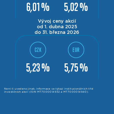
6,01 %
5,02 %
Vývoj ceny akcií
od 1. dubna 2025
do 31. března 2026
CZK
EUR
5,23 %
5,75 %
Není-li uvedeno jinak, informace se týkají institucionálních tříd
investičních akcií (ISIN MT7000014932 a MT7000014940).