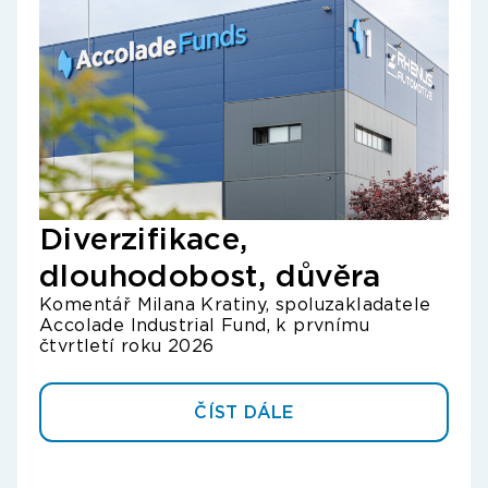
Diverzifikace,
Oh
dlouhodobost, důvěra
rů
Komentář Milana Kratiny, spoluzakladatele
ča
Accolade Industrial Fund, k prvnímu
Kome
čtvrtletí roku 2026
Acco
ČÍST DÁLE