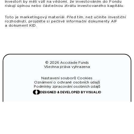
Investoři by měli vzít na vědomí, že investováním do Fondu
riskují úplnou nebo částečnou ztrátu investovaného kapitálu.
Toto je marketingový materiál. Před tím, než učiníte investiční
rozhodnutí, projděte si pečlivě informační dokumenty AIF
a dokument KID.
© 2026 Accolade Funds
Všechna práva vyhrazena
Nastavení souborů Cookies
Oznámení o ochraně osobních údajů
Podmínky zpracování osobních údajů
DESIGNED & DEVELOPED BY VISUALIO