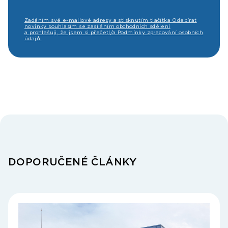
Zadáním své e-mailové adresy a stisknutím tlačítka Odebírat
novinky souhlasím se zasíláním obchodních sdělení
a prohlašuji, že jsem si přečetl/a Podmínky zpracování osobních
údajů.
DOPORUČENÉ ČLÁNKY