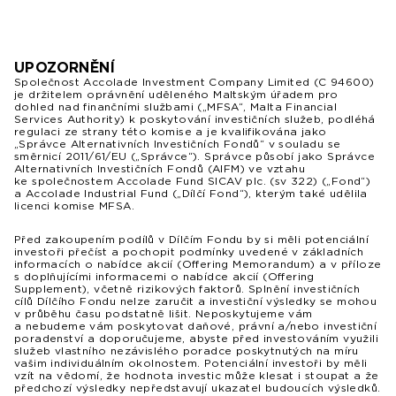
UPOZORNĚNÍ
Společnost Accolade Investment Company Limited (C 94600)
je držitelem oprávnění uděleného Maltským úřadem pro
dohled nad finančními službami („MFSA“, Malta Financial
Services Authority) k poskytování investičních služeb, podléhá
regulaci ze strany této komise a je kvalifikována jako
„Správce Alternativních Investičních Fondů“ v souladu se
směrnicí 2011/61/EU („Správce“). Správce působí jako Správce
Alternativních Investičních Fondů (AIFM) ve vztahu
ke společnostem Accolade Fund SICAV plc. (sv 322) („Fond“)
a Accolade Industrial Fund („Dílčí Fond“), kterým také udělila
licenci komise MFSA.
Před zakoupením podílů v Dílčím Fondu by si měli potenciální
investoři přečíst a pochopit podmínky uvedené v základních
informacích o nabídce akcií (Offering Memorandum) a v příloze
s doplňujícími informacemi o nabídce akcií (Offering
Supplement), včetně rizikových faktorů. Splnění investičních
cílů Dílčího Fondu nelze zaručit a investiční výsledky se mohou
v průběhu času podstatně lišit. Neposkytujeme vám
a nebudeme vám poskytovat daňové, právní a/nebo investiční
poradenství a doporučujeme, abyste před investováním využili
služeb vlastního nezávislého poradce poskytnutých na míru
vašim individuálním okolnostem. Potenciální investoři by měli
vzít na vědomí, že hodnota investic může klesat i stoupat a že
předchozí výsledky nepředstavují ukazatel budoucích výsledků.