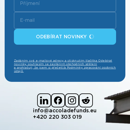
ODEBÍRAT NOVINKY
Zadáním své e-mailové adresy a stisknutím tlačítka Odebírat
novinky souhlasím se zasíláním obchodních sdělení
a prohlašuji, že jsem si přečetl/a Podmínky zpracování osobních
údajů.
info@accoladefunds.eu
+420 220 303 019