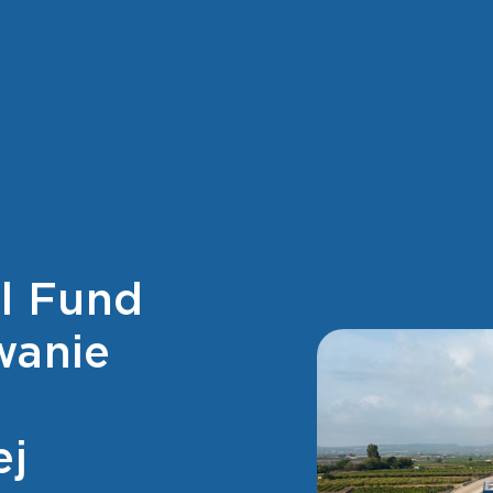
al Fund
wanie
ej