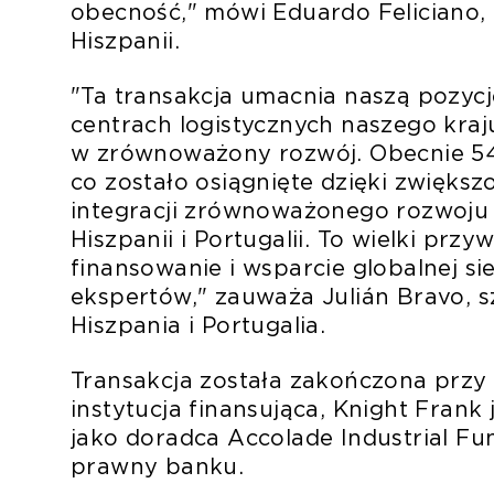
obecność," mówi Eduardo Feliciano,
Hiszpanii.
"Ta transakcja umacnia naszą pozyc
centrach logistycznych naszego kra
w zrównoważony rozwój. Obecnie 54
co zostało osiągnięte dzięki zwięks
integracji zrównoważonego rozwoju j
Hiszpanii i Portugalii. To wielki przy
finansowanie i wsparcie globalnej si
ekspertów," zauważa Julián Bravo, s
Hiszpania i Portugalia.
Transakcja została zakończona przy 
instytucja finansująca, Knight Fran
jako doradca Accolade Industrial Fu
prawny banku.