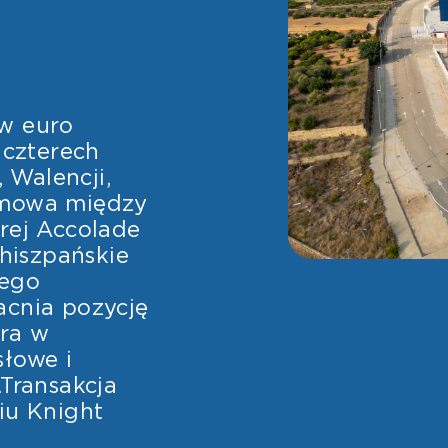
w euro
 czterech
Walencji,
a umowa między
rej Accolade
 hiszpańskie
nego
acnia pozycję
ra w
słowe i
.Transakcja
iu Knight