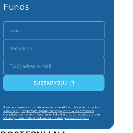
Funds
SUBSKRYBUJ
Poprzez wprowadzenie adresu e-mail i wciśnięcie przycisku
subskrybuj, wyrażam zgodę na wysyłanie wiadomości o
charakterze komunikacyjnym i deklaruję, że przeczytałem
'Zasady i Warunki przetwarzania danych osobowych'.