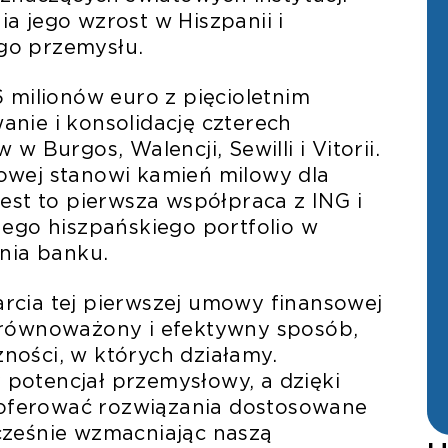
a jego wzrost w Hiszpanii i
go przemysłu.
6 milionów euro z pięcioletnim
nie i konsolidację czterech
w Burgos, Walencji, Sewilli i Vitorii.
owej stanowi kamień milowy dla
est to pierwsza współpraca z ING i
nego hiszpańskiego portfolio w
nia banku.
rcia tej pierwszej umowy finansowej
zrównoważony i efektywny sposób,
ności, w których działamy.
potencjał przemysłowy, a dzięki
oferować rozwiązania dostosowane
cześnie wzmacniając naszą