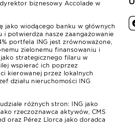
U
 dyrektor biznesowy Accolade w
ję jako wiodącego banku w głównych
ju i potwierdza nasze zaangażowanie
% portfela ING jest zrównoważone,
zonemu zielonemu finansowaniu i
ako strategicznego filaru w
wilej wspierać ich poprzez
eci kierowanej przez lokalnych
zef działu nieruchomości ING
udziale różnych stron: ING jako
k jako rzeczoznawca aktywów, CMS
nd oraz Pérez Llorca jako doradca