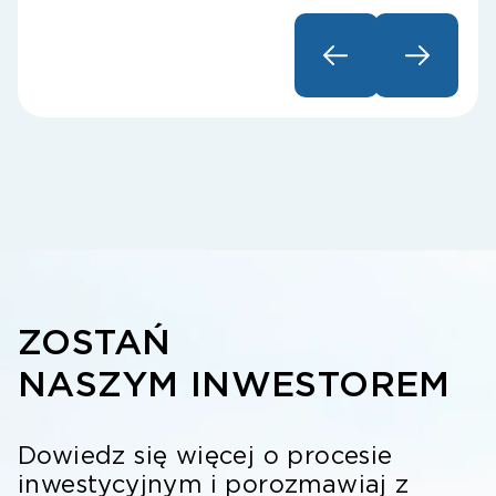
konieczność zaangażowania dużego kapitału
logi
sprawiają, że rośnie luka między aspiracją
zost
inwestycyjną a realną możliwością wejścia
Fran
na rynek nieruchomości.
ZOSTAŃ
NASZYM INWESTOREM
Dowiedz się więcej o procesie
inwestycyjnym i porozmawiaj z