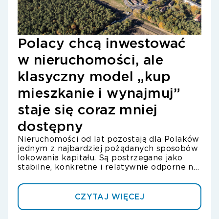
Ac
Polacy chcą inwestować
po
w nieruchomości, ale
od
klasyczny model „kup
wz
mieszkanie i wynajmuj”
po
staje się coraz mniej
hi
dostępny
Poż
wspi
Nieruchomości od lat pozostają dla Polaków
par
jednym z najbardziej pożądanych sposobów
Sewi
lokowania kapitału. Są postrzegane jako
międ
stabilne, konkretne i relatywnie odporne na
Acco
zmienność rynku. Problem w tym, że
hisz
klasyczny model inwestowania - zakup
zró
mieszkania lub domu na wynajem - dla wielu
CZYTAJ WIĘCEJ
ING
osób staje się coraz trudniej dostępny.
jak
Wysokie ceny, koszty finansowania i
naj