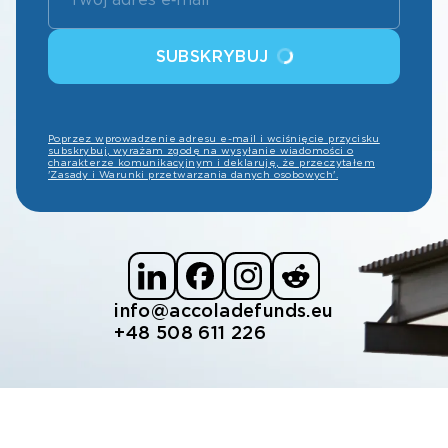
SUBSKRYBUJ
Poprzez wprowadzenie adresu e-mail i wciśnięcie przycisku
subskrybuj, wyrażam zgodę na wysyłanie wiadomości o
charakterze komunikacyjnym i deklaruję, że przeczytałem
'Zasady i Warunki przetwarzania danych osobowych'.
info@accoladefunds.eu
+48 508 611 226