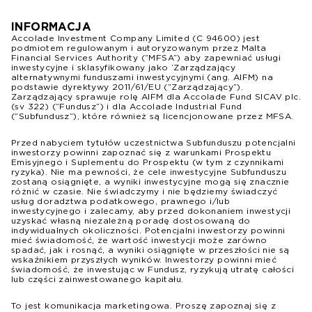
INFORMACJA
Accolade Investment Company Limited (C 94600) jest
podmiotem regulowanym i autoryzowanym przez Malta
Financial Services Authority (“MFSA”) aby zapewniać usługi
inwestycyjne i sklasyfikowany jako ‘Zarządzający
alternatywnymi funduszami inwestycyjnymi (ang. AIFM) na
podstawie dyrektywy 2011/61/EU (“Zarządzający”).
Zarządzający sprawuje rolę AIFM dla Accolade Fund SICAV plc.
(sv 322) (“Fundusz”) i dla Accolade Industrial Fund
(“Subfundusz”), które również są licencjonowane przez MFSA.
Przed nabyciem tytułów uczestnictwa Subfunduszu potencjalni
inwestorzy powinni zapoznać się z warunkami Prospektu
Emisyjnego i Suplementu do Prospektu (w tym z czynnikami
ryzyka). Nie ma pewności, że cele inwestycyjne Subfunduszu
zostaną osiągnięte, a wyniki inwestycyjne mogą się znacznie
różnić w czasie. Nie świadczymy i nie będziemy świadczyć
usług doradztwa podatkowego, prawnego i/lub
inwestycyjnego i zalecamy, aby przed dokonaniem inwestycji
uzyskać własną niezależną poradę dostosowaną do
indywidualnych okoliczności. Potencjalni inwestorzy powinni
mieć świadomość, że wartość inwestycji może zarówno
spadać, jak i rosnąć, a wyniki osiągnięte w przeszłości nie są
wskaźnikiem przyszłych wyników. Inwestorzy powinni mieć
świadomość, że inwestując w Fundusz, ryzykują utratę całości
lub części zainwestowanego kapitału.
To jest komunikacja marketingowa. Proszę zapoznaj się z