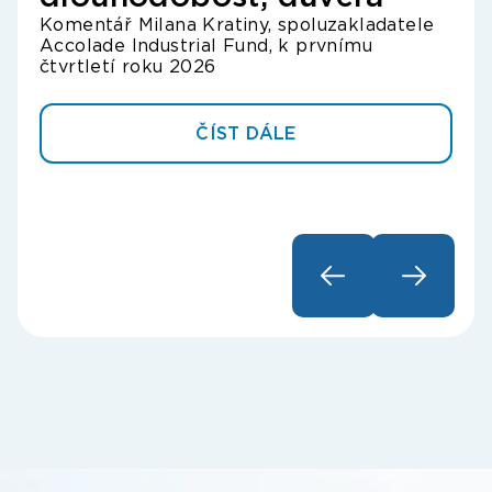
Komentář Milana Kratiny, spoluzakladatele
ča
Accolade Industrial Fund, k prvnímu
Kome
čtvrtletí roku 2026
Acco
ČÍST DÁLE