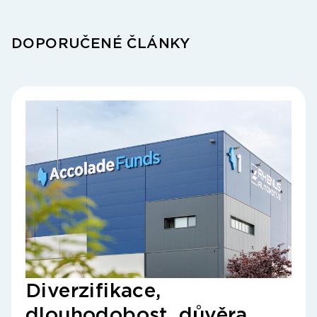
DOPORUČENÉ ČLÁNKY
Diverzifikace,
Oh
dlouhodobost, důvěra
rů