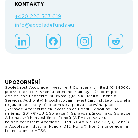
KONTAKTY
+420 220 303 019
info@accoladefunds.eu
UPOZORNĚNÍ
Společnost Accolade Investment Company Limited (C 94600)
je držitelem oprávnění uděleného Maltským úřadem pro
dohled nad finančními službami („MFSA“, Malta Financial
Services Authority) k poskytování investičních služeb, podléhá
regulaci ze strany této komise a je kvalifikována jako
„Správce Alternativních Investičních Fondů“ v souladu se
směrnicí 2011/61/EU („Správce“). Správce působí jako Správce
Alternativních Investičních Fondů (AIFM) ve vztahu
ke společnostem Accolade Fund SICAV plc. (sv 322) („Fond“)
a Accolade Industrial Fund („Dílčí Fond“), kterým také udělila
licenci komise MFSA.