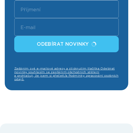
ODEBÍRAT NOVINKY
Zadáním své e-mailové adresy a stisknutím tlačítka Odebírat
novinky souhlasím se zasíláním obchodních sdělení
a prohlašuji, že jsem si přečetl/a Podmínky zpracování osobních
údajů.