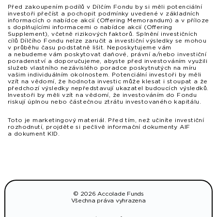
Před zakoupením podílů v Dílčím Fondu by si měli potenciální
investoři přečíst a pochopit podmínky uvedené v základních
informacích o nabídce akcií (Offering Memorandum) a v příloze
s doplňujícími informacemi o nabídce akcií (Offering
Supplement), včetně rizikových faktorů. Splnění investičních
cílů Dílčího Fondu nelze zaručit a investiční výsledky se mohou
v průběhu času podstatně lišit. Neposkytujeme vám
a nebudeme vám poskytovat daňové, právní a/nebo investiční
poradenství a doporučujeme, abyste před investováním využili
služeb vlastního nezávislého poradce poskytnutých na míru
vašim individuálním okolnostem. Potenciální investoři by měli
vzít na vědomí, že hodnota investic může klesat i stoupat a že
předchozí výsledky nepředstavují ukazatel budoucích výsledků.
Investoři by měli vzít na vědomí, že investováním do Fondu
riskují úplnou nebo částečnou ztrátu investovaného kapitálu.
Toto je marketingový materiál. Před tím, než učiníte investiční
rozhodnutí, projděte si pečlivě informační dokumenty AIF
a dokument KID.
© 2026 Accolade Funds
Všechna práva vyhrazena