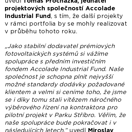
uvedl
Tomáš Procházka, jednatel
projektových společností Accolade
Industrial Fund
, s tím, že další projekty
v rámci portfolia by se mohly realizovat
v průběhu tohoto roku.
„Jako stabilní dodavatel prémiových
fotovoltaických systémů si vážíme
spolupráce s předním investičním
fondem Accolade Industrial Fund. Naše
společnost je schopna plnit nejvyšší
možné standardy dodávky požadované
klientem a velmi si ceníme toho, že jsme
se i díky tomu stali vítězem náročného
výběrového řízení na kontraktora pro
pilotní projekt v Parku Stříbro. Věřím, že
naše spolupráce bude pokračovat i v
následujících letech,”
uvedl
Miroslav