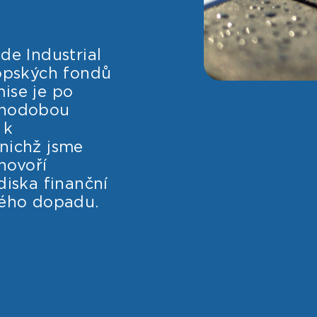
de Industrial
ropských fondů
ise je po
uhodobou
 k
nichž jsme
 hovoří
diska finanční
kého dopadu.