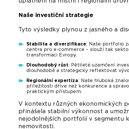
uplatnění na místní i regionální úrovn
Naše investiční strategie
Tyto výsledky plynou z jasného a dis
Stabilita a diverzifikace
: Naše portfolio 
centra pro e-commerce – slouží tak sekt
transformaci Evropy.
Dlouhodobý růst
: Pětileté uzamčení inve
dlouhodobě a strategicky reflektovat vývoj
Regionální expertíza
: Naše hluboká znalo
příležitosti dříve než konkurence a spravo
praktickým přístupem.
V kontextu různých ekonomických p
přinášela stabilní výkonnost a umož
nejodolnějších portfolií v segment
nemovitostí.