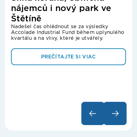
nájemců i nový park ve
IN
Štětíně
po
Nadešel čas ohlédnout se za výsledky
tr
Accolade Industrial Fund během uplynulého
Úver
kvartálu a na vlivy, které je utvářely.
expa
prie
Sevi
PREČÍTAJTE SI VIAC
obom
Acco
špan
fina
poz
do š
park
dok
Fran