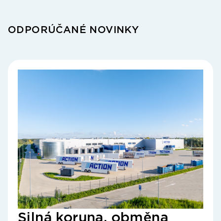
ODPORÚČANÉ NOVINKY
Ac
Silná koruna, obměna
zí