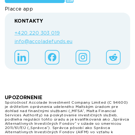
Placce app
KONTAKTY
+420 220 303 019
info@accoladefunds.eu
UPOZORNENIE
Spoločnosť Accolade Investment Company Limited (C 94600)
je držiteľom oprávnenia udeleného Maltským úradom pre
dohľad nad finančnými službami („MFSA“, Malta Financial
Services Authority) na poskytovanie investičných služieb,
podlieha regulácii tohto úradu a je kvalifikovaná ako „Správca
Alternatívnych Investičných Fondov“ v súlade so smernicou
2011/61/EÚ („Správca“). Správca pôsobí ako Správca
Alternatívnych Investičných Fondov (AIFM) vo vzťahu k