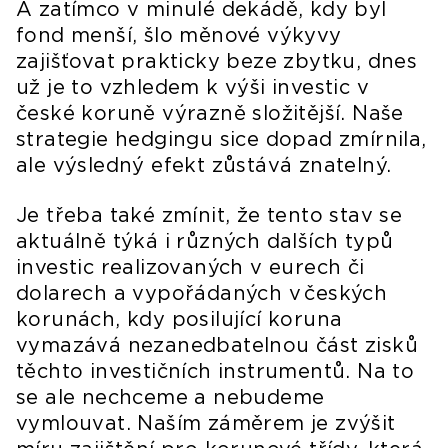
A zatímco v minulé dekádě, kdy byl
fond menší, šlo měnové výkyvy
zajišťovat prakticky beze zbytku, dnes
už je to vzhledem k výši investic v
české koruně výrazně složitější. Naše
strategie hedgingu sice dopad zmírnila,
ale výsledný efekt zůstává znatelný.
Je třeba také zmínit, že tento stav se
aktuálně týká i různých dalších typů
investic realizovaných v eurech či
dolarech a vypořádaných v českých
korunách, kdy posilující koruna
vymazává nezanedbatelnou část zisků
těchto investičních instrumentů. Na to
se ale nechceme a nebudeme
vymlouvat. Naším záměrem je zvýšit