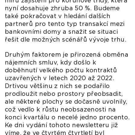
míru zajištění pro korunové třídy, která
nyní dosahuje zhruba 50 %. Budeme
také pokračovat v hledání dalších
partnerů pro tento typ transakcí mezi
bankovními domy a snažit se situaci
řešit dle možných scénářů vývoje trhu.
Druhým faktorem je přirozená obměna
nájemních smluv, kdy došlo k
doběhnutí velkého počtu kontraktů
uzavřených v letech 2020 až 2022.
Drtivou většinu z nich se podařilo
prodloužit nebo prostory přeobsadit,
ale některé plochy se dočasně uvolnily,
což vedlo k růstu neobsazenosti na
konci kvartálu o necelé jedno procento.
Ke dni vydání tohoto newsletteru již
víme, že ve čtvrtém čtvrtletí byl