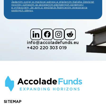
Zadaním svojej e-mailovej adresy a stlačením tlačidla Odebírat
novinky súhlasím so zasielaním obchodných oznámení
a vyhlasujem, že som si prečítal/a Podmienky spracovania
osobných údajov.
info@accoladefunds.eu
+420 220 303 019
SITEMAP