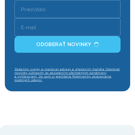
ODOBERAŤ NOVINKY
Zadaním svojej e-mailovej adresy a stlačením tlačidla Odebírat
novinky súhlasím so zasielaním obchodných oznámení
a vyhlasujem, že som si prečítal/a Podmienky spracovania
osobných údajov.