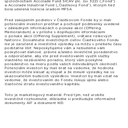
spoločnostiam Accolade Fund SICAV plc. (sv 322) („Fond“)
a Accolade Industrial Fund („Čiastkový Fond“), ktorým tiež
bola udelená licencia úradom MFSA.
Pred zakúpením podielov v Čiastkovom Fonde by si mali
potenciálni investori prečítať a pochopiť podmienky uvedené
v základných informáciách o ponuke akcií (Offering
Memorandum) a v prílohe s doplňujúcimi informáciami
o ponuke akcií (Offering Supplement), vrátane rizikových
faktorov. Dosiahnutie investičných cieľov Čiastkového Fondu
nie je zaručené a investičné výsledky sa môžu v priebehu času
podstatne líšiť. Neposkytujeme vám a nebudeme vám
poskytovať daňové, právne a/alebo investičné poradenstvo
a odporúčame, aby ste pred investovaním využili služby
vlastného nezávislého poradcu, ktorý vám poskytne
poradenstvo na mieru podľa vašich individuálnych okolností.
Potenciálni investori by mali brať na vedomie, že hodnota
investícií môže klesať aj stúpať a že minulé výsledky nie sú
ukazovateľom budúcich výsledkov. Investori by mali vziať na
vedomie, že investovaním do Fondu riskujú úplnú alebo
čiastočnú stratu investovaného kapitálu.
Toto je marketingový materiál. Pred tým, než urobíte
investičné rozhodnutie, dôkladne si preštudujte informačné
dokumenty AIF a dokument KID.