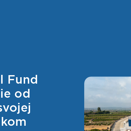
al Fund
ie od
svojej
lskom