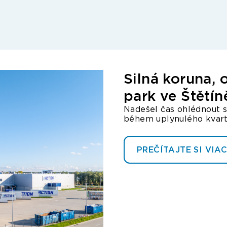
Silná koruna,
park ve Štětín
Nadešel čas ohlédnout s
během uplynulého kvartál
PREČÍTAJTE SI VIA