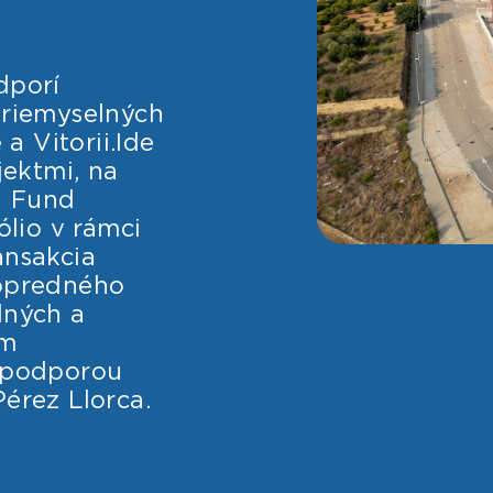
dporí
priemyselných
 a Vitorii.Ide
ektmi, na
l Fund
ólio v rámci
ansakcia
popredného
lných a
om
s podporou
érez Llorca.