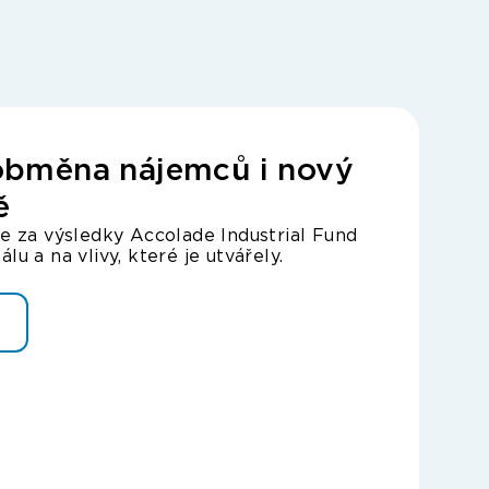
 obměna nájemců i nový
ě
e za výsledky Accolade Industrial Fund
u a na vlivy, které je utvářely.
C