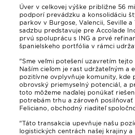
Úver v celkovej výške približne 56 m
podporí prevádzku a konsolidáciu š
parkov v Burgose, Valencii, Seville a
sadzbu predstavuje pre Accolade Indu
prvú spoluprácu s ING a prvé refina
španielskeho portfólia v rámci udrž
"Sme veľmi potešení uzavretím tejto 
Naším cieľom je rast udržateľným a
pozitívne ovplyvňuje komunity, kde
obrovský priemyselný potenciál, a p
toto môžeme naďalej ponúkať riešen
potrebám trhu a zároveň posilňovať
Feliciano, obchodný riaditeľ spoločn
"Táto transakcia upevňuje našu poz
logistických centrách našej krajiny 