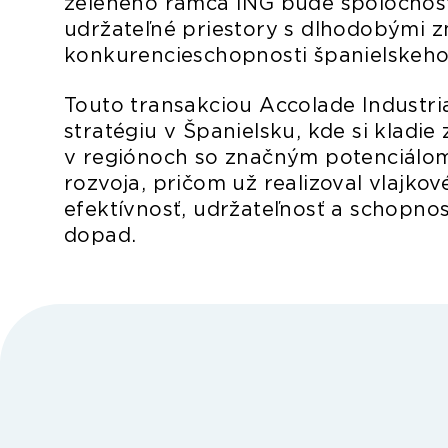
zeleného rámca ING bude spoločnosť
udržateľné priestory s dlhodobými z
konkurencieschopnosti španielskeho
Touto transakciou Accolade Industria
stratégiu v Španielsku, kde si kladie
v regiónoch so značným potenciálom
rozvoja, pričom už realizoval vlajko
efektívnosť, udržateľnosť a schopn
dopad.