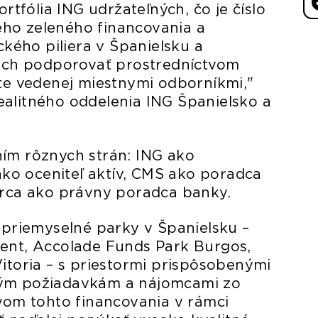
ortfólia ING udržateľných, čo je číslo
ho zeleného financovania a
ckého piliera v Španielsku a
 ich podporovať prostredníctvom
ete vedenej miestnymi odborníkmi,"
alitného oddelenia ING Španielsko a
ím rôznych strán: ING ako
 ako oceniteľ aktív, CMS ako poradca
orca ako právny poradca banky.
 priemyselné parky v Španielsku –
sent, Accolade Funds Park Burgos,
itoria – s priestormi prispôsobenými
ným požiadavkám a nájomcami zo
tvom tohto financovania v rámci