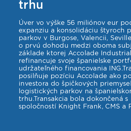
trhu
Úver vo výške 56 miliónov eur po
expanziu a konsolidáciu štyroch 
parkov v Burgose, Valencii, Seville
o prvú dohodu medzi oboma subj
základe ktorej Accolade Industria
refinancuje svoje španielske portf
udržateľného financovania ING.Tr
posilňuje pozíciu Accolade ako 
investora do špičkových priemyse
logistických parkov na španielsk
trhu.Transakcia bola dokončená 
spoločností Knight Frank, CMS a P