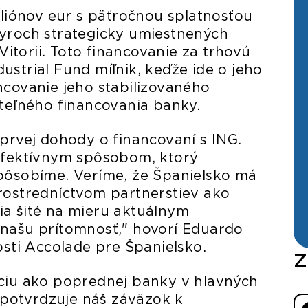
iliónov eur s päťročnou splatnosťou
tyroch strategicky umiestnených
 Vitorii. Toto financovanie za trhovú
strial Fund míľnik, keďže ide o jeho
ncovanie jeho stabilizovaného
ateľného financovania banky.
prvej dohody o financovaní s ING.
 efektívnym spôsobom, ktorý
 pôsobíme. Veríme, že Španielsko má
rostredníctvom partnerstiev ako
ia šité na mieru aktuálnym
 našu prítomnosť," hovorí Eduardo
osti Accolade pre Španielsko.
Z
íciu ako poprednej banky v hlavných
a potvrdzuje náš záväzok k