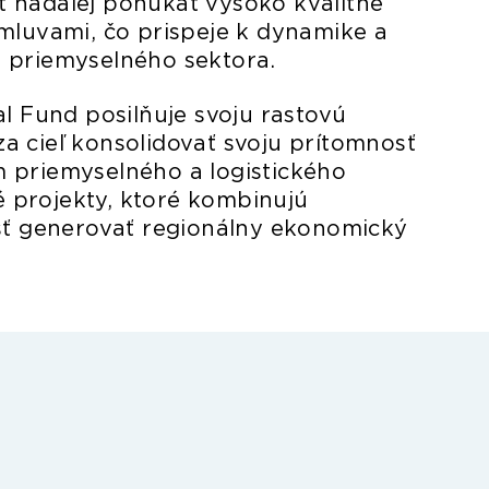
 naďalej ponúkať vysoko kvalitné
mluvami, čo prispeje k dynamike a
 priemyselného sektora.
l Fund posilňuje svoju rastovú
 za cieľ konsolidovať svoju prítomnosť
 priemyselného a logistického
vé projekty, ktoré kombinujú
osť generovať regionálny ekonomický