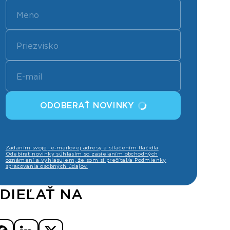
ODOBERAŤ NOVINKY
Zadaním svojej e-mailovej adresy a stlačením tlačidla
Odebírat novinky súhlasím so zasielaním obchodných
oznámení a vyhlasujem, že som si prečítal/a Podmienky
spracovania osobných údajov.
DIEĽAŤ NA