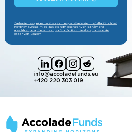
Zadaním svojej e-mailovej adresy a stlačením tlačidla Odebírat
novinky súhlasím so zasielaním obchodných oznámení
a vyhlasujem, že som si prečítal/a Podmienky spracovania
osobných údajov.
info@accoladefunds.eu
+420 220 303 019