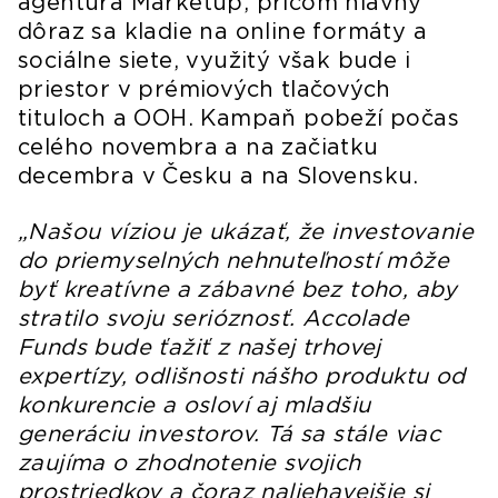
agentúra Marketup, pričom hlavný
dôraz sa kladie na online formáty a
sociálne siete, využitý však bude i
priestor v prémiových tlačových
tituloch a OOH. Kampaň pobeží počas
celého novembra a na začiatku
decembra v Česku a na Slovensku.
„Našou víziou je ukázať, že investovanie
do priemyselných nehnuteľností môže
byť kreatívne a zábavné bez toho, aby
stratilo svoju serióznosť. Accolade
Funds bude ťažiť z našej trhovej
expertízy, odlišnosti nášho produktu od
konkurencie a osloví aj mladšiu
generáciu investorov. Tá sa stále viac
zaujíma o zhodnotenie svojich
prostriedkov a čoraz naliehavejšie si