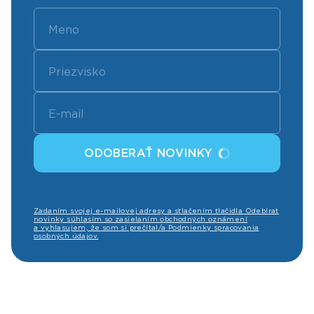
ODOBERAŤ NOVINKY
Zadaním svojej e-mailovej adresy a stlačením tlačidla Odebírat
novinky súhlasím so zasielaním obchodných oznámení
a vyhlasujem, že som si prečítal/a Podmienky spracovania
osobných údajov.