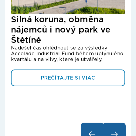
Ac
Silná koruna, obměna
zí
nájemců i nový park ve
IN
Štětíně
po
Nadešel čas ohlédnout se za výsledky
tr
Accolade Industrial Fund během uplynulého
Úver
kvartálu a na vlivy, které je utvářely.
expa
prie
Sevi
PREČÍTAJTE SI VIAC
obom
Acco
špan
fina
poz
do š
park
dok
Fran