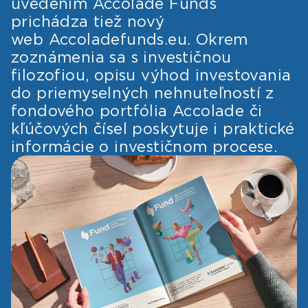
uvedením Accolade Funds
prichádza tiež nový
web Accoladefunds.eu. Okrem
zoznámenia sa s investičnou
filozofiou, opisu výhod investovania
do priemyselných nehnuteľností z
fondového portfólia Accolade či
kľúčových čísel poskytuje i praktické
informácie o investičnom procese.