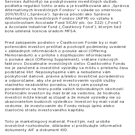
Services Authority) na poskytovanie investičných služieb,
podlieha regulácii tohto úradu a je kvalifikovaná ako „Správca
Alternatívnych Investičných Fondov“ v súlade so smernicou
2011/61/EÚ („Správca“). Správca pôsobí ako Správca
Alternatívnych Investičných Fondov (AIFM) vo vzťahu k
spoločnostiam Accolade Fund SICAV plc. (sv 322) („Fond“)
a Accolade Industrial Fund („Čiastkový Fond“), ktorým tiež
bola udelená licencia úradom MFSA.
Pred zakúpením podielov v Čiastkovom Fonde by si mali
potenciálni investori prečítať a pochopiť podmienky uvedené
v základných informáciách o ponuke akcií (Offering
Memorandum) a v prílohe s doplňujúcimi informáciami
o ponuke akcií (Offering Supplement), vrátane rizikových
faktorov. Dosiahnutie investičných cieľov Čiastkového Fondu
nie je zaručené a investičné výsledky sa môžu v priebehu času
podstatne líšiť. Neposkytujeme vám a nebudeme vám
poskytovať daňové, právne a/alebo investičné poradenstvo
a odporúčame, aby ste pred investovaním využili služby
vlastného nezávislého poradcu, ktorý vám poskytne
poradenstvo na mieru podľa vašich individuálnych okolností.
Potenciálni investori by mali brať na vedomie, že hodnota
investícií môže klesať aj stúpať a že minulé výsledky nie sú
ukazovateľom budúcich výsledkov. Investori by mali vziať na
vedomie, že investovaním do Fondu riskujú úplnú alebo
čiastočnú stratu investovaného kapitálu.
Toto je marketingový materiál. Pred tým, než urobíte
investičné rozhodnutie, dôkladne si preštudujte informačné
dokumenty AIF a dokument KID.