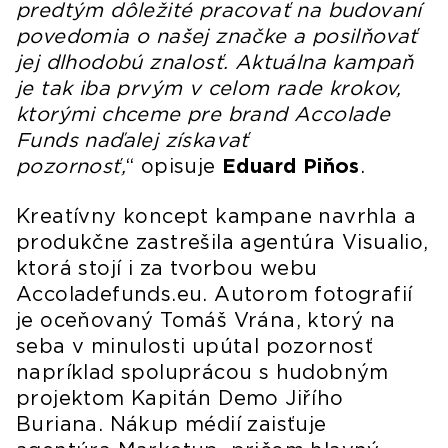
predtým dôležité pracovať na budovaní
povedomia o našej značke a posilňovať
jej dlhodobú znalosť. Aktuálna kampaň
je tak iba prvým v celom rade krokov,
ktorými chceme pre brand Accolade
Funds naďalej získavať
pozornosť,
“ opisuje
Eduard Piňos
.
Kreatívny koncept kampane navrhla a
produkčne zastrešila agentúra Visualio,
ktorá stojí i za tvorbou webu
Accoladefunds.eu. Autorom fotografií
je oceňovaný Tomáš Vrána, ktorý na
seba v minulosti upútal pozornosť
napríklad spoluprácou s hudobným
projektom Kapitán Demo Jiřího
Buriana. Nákup médií zaisťuje