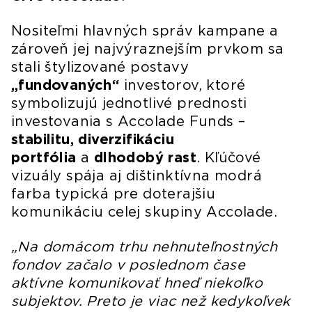
Nositeľmi hlavných správ kampane a
zároveň jej najvýraznejším prvkom sa
stali štylizované postavy
„fundovaných“
investorov, ktoré
symbolizujú jednotlivé prednosti
investovania s Accolade Funds –
stabilitu, diverzifikáciu
portfólia
a
dlhodobý rast
. Kľúčové
vizuály spája aj dištinktívna modrá
farba typická pre doterajšiu
komunikáciu celej skupiny Accolade.
„Na domácom trhu nehnuteľnostných
fondov začalo v poslednom čase
aktívne komunikovať hneď niekoľko
subjektov. Preto je viac než kedykoľvek