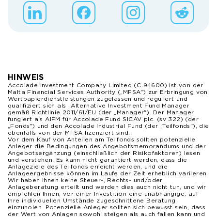
HINWEIS
Accolade Investment Company Limited (C 94600) ist von der
Malta Financial Services Authority („MFSA") zur Erbringung von
Wertpapierdienstleistungen zugelassen und reguliert und
qualifiziert sich als „Alternative Investment Fund Manager
gemäß Richtlinie 2011/61/EU (der „Manager"). Der Manager
fungiert als AIFM für Accolade Fund SICAV plc. (sv 322) (der
„Fonds") und den Accolade Industrial Fund (der „Teilfonds"), die
ebenfalls von der MFSA lizenziert sind.
Vor dem Kauf von Anteilen am Teilfonds sollten potenzielle
Anleger die Bedingungen des Angebotsmemorandums und der
Angebotsergänzung (einschließlich der Risikofaktoren) lesen
und verstehen. Es kann nicht garantiert werden, dass die
Anlageziele des Teilfonds erreicht werden, und die
Anlageergebnisse können im Laufe der Zeit erheblich variieren.
Wir haben Ihnen keine Steuer-, Rechts- und/oder
Anlageberatung erteilt und werden dies auch nicht tun, und wir
empfehlen Ihnen, vor einer Investition eine unabhängige, auf
Ihre individuellen Umstände zugeschnittene Beratung
einzuholen. Potenzielle Anleger sollten sich bewusst sein, dass
der Wert von Anlagen sowohl steigen als auch fallen kann und